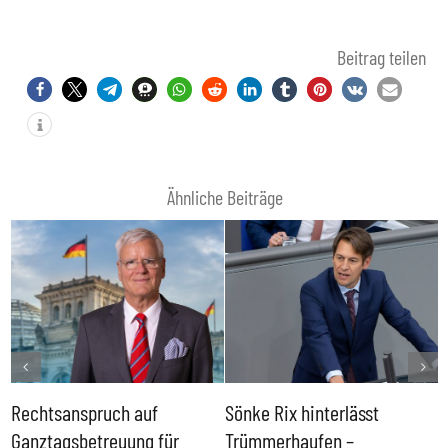
Beitrag teilen
Ähnliche Beiträge
Rechtsanspruch auf
Sönke Rix hinterlässt
M
Ganztagsbetreuung für
Trümmerhaufen –
e