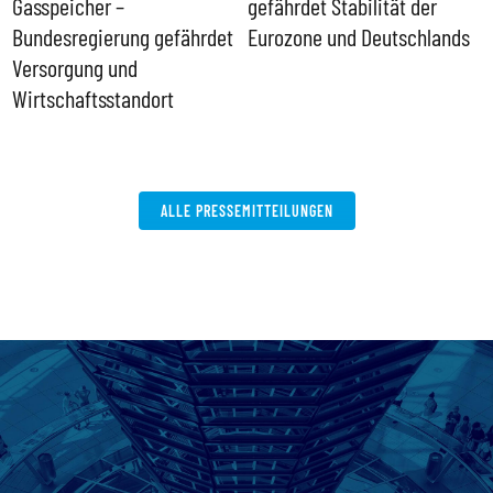
Gasspeicher –
gefährdet Stabilität der
G
ll
Bundesregierung gefährdet
Eurozone und Deutschlands
S
Versorgung und
P
Wirtschaftsstandort
ALLE PRESSEMITTEILUNGEN