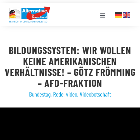
Zum
Inhalt
Toggle
springen
Navigation
FRAKTION
BILDUNGSSYSTEM: WIR WOLLEN
LANDESGRUPPEN
KEINE AMERIKANISCHEN
VERHÄLTNISSE! – GÖTZ FRÖMMING
VERANSTALTUNGEN
– AFD-FRAKTION
Bundestag
,
Rede
,
video
,
Videobotschaft
PRESSE
STELLENPORTAL
MEDIATHEK