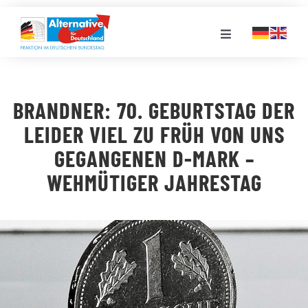
Zum
Inhalt
Toggle
springen
Navigation
FRAKTION
BRANDNER: 70. GEBURTSTAG DER
LANDESGRUPPEN
LEIDER VIEL ZU FRÜH VON UNS
GEGANGENEN D-MARK –
VERANSTALTUNGEN
WEHMÜTIGER JAHRESTAG
PRESSE
STELLENPORTAL
MEDIATHEK