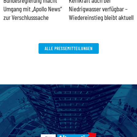
Bundesregierung macht
Kernkraft auch bei
H
Umgang mit „Apollo News“
Niedrigwasser verfügbar –
G
zur Verschlusssache
Wiedereinstieg bleibt aktuell
B
V
W
ALLE PRESSEMITTEILUNGEN