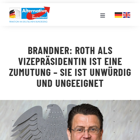
Zum
Inhalt
Toggle
springen
Navigation
FRAKTION
BRANDNER: ROTH ALS
LANDESGRUPPEN
VIZEPRÄSIDENTIN IST EINE
ZUMUTUNG – SIE IST UNWÜRDIG
VERANSTALTUNGEN
UND UNGEEIGNET
PRESSE
STELLENPORTAL
MEDIATHEK