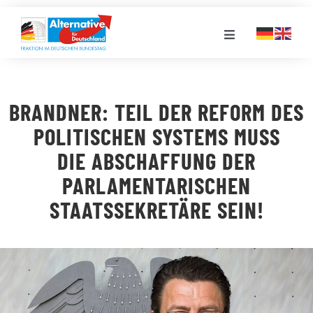
Zum
Inhalt
Toggle
springen
Navigation
FRAKTION
BRANDNER: TEIL DER REFORM DES
LANDESGRUPPEN
POLITISCHEN SYSTEMS MUSS
DIE ABSCHAFFUNG DER
VERANSTALTUNGEN
PARLAMENTARISCHEN
STAATSSEKRETÄRE SEIN!
PRESSE
STELLENPORTAL
MEDIATHEK