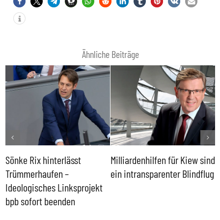
Ähnliche Beiträge
Sönke Rix hinterlässt
Milliardenhilfen für Kiew sind
D
Trümmerhaufen –
ein intransparenter Blindflug
k
Ideologisches Linksprojekt
bpb sofort beenden