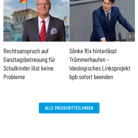
Rechtsanspruch auf
Sönke Rix hinterlässt
M
Ganztagsbetreuung für
Trümmerhaufen –
e
Schulkinder löst keine
Ideologisches Linksprojekt
Probleme
bpb sofort beenden
ALLE PRESSEMITTEILUNGEN