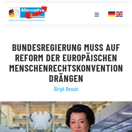
Zum
Inhalt
Toggle
springen
Navigation
FRAKTION
BUNDESREGIERUNG MUSS AUF
LANDESGRUPPEN
REFORM DER EUROPÄISCHEN
MENSCHENRECHTSKONVENTION
VERANSTALTUNGEN
DRÄNGEN
Birgit Bessin
PRESSE
STELLENPORTAL
MEDIATHEK