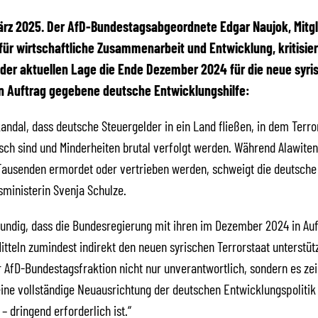
 März 2025. Der AfD-Bundestagsabgeordnete Edgar Naujok, Mitgl
ür wirtschaftliche Zusammenarbeit und Entwicklung, kritisier
der aktuellen Lage die Ende Dezember 2024 für die neue syri
n Auftrag gegebene deutsche Entwicklungshilfe:
Skandal, dass deutsche Steuergelder in ein Land fließen, in dem Terro
h sind und Minderheiten brutal verfolgt werden. Während Alawiten
Tausenden ermordet oder vertrieben werden, schweigt die deutsche
ministerin Svenja Schulze.
kundig, dass die Bundesregierung mit ihren im Dezember 2024 in Au
tteln zumindest indirekt den neuen syrischen Terrorstaat unterstützt
r AfD-Bundestagsfraktion nicht nur unverantwortlich, sondern es ze
ine vollständige Neuausrichtung der deutschen Entwicklungspolitik
– dringend erforderlich ist.“