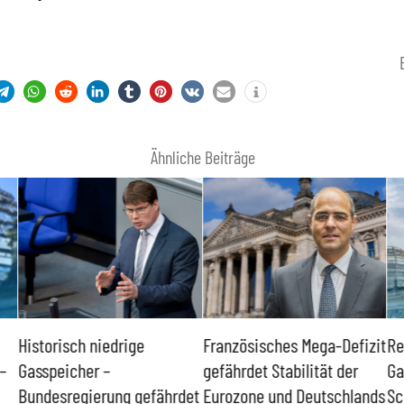
Ähnliche Beiträge
Historisch niedrige
Französisches Mega-Defizit
Re
–
Gasspeicher –
gefährdet Stabilität der
Ga
Bundesregierung gefährdet
Eurozone und Deutschlands
Sc