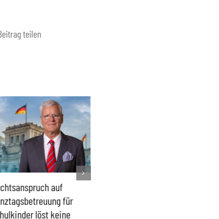
Beitrag teilen
chtsanspruch auf
Sönke Rix hinterlässt
Milliar
nztagsbetreuung für
Trümmerhaufen –
sind ei
hulkinder löst keine
Ideologisches Linksprojekt
Blindfl