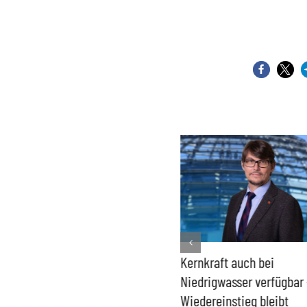
Bundesregierung macht
Kernkraft auch bei
Umgang mit „Apollo News“
Niedrigwasser verfügbar 
zur Verschlusssache
Wiedereinstieg bleibt