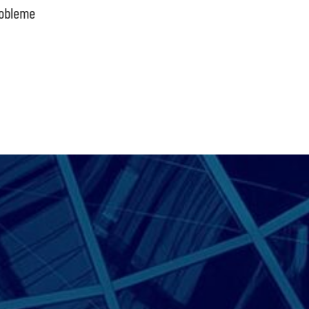
obleme
bpb sofort beenden