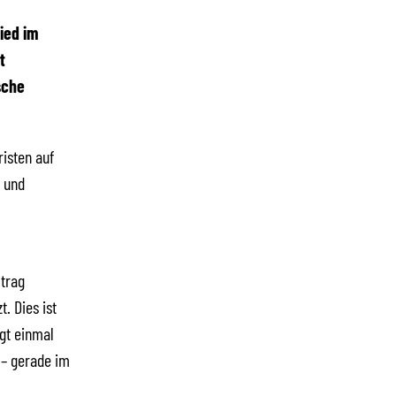
ied im
t
sche
risten auf
 und
ftrag
. Dies ist
igt einmal
 – gerade im