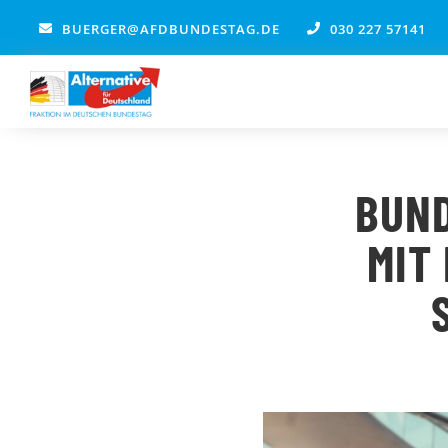
Zum
BUERGER@AFDBUNDESTAG.DE
030 227 57141
Inhalt
springen
BUN
MIT