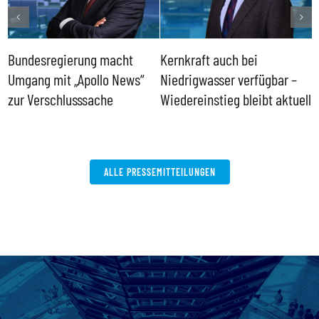
Bundesregierung macht
Kernkraft auch bei
H
Umgang mit „Apollo News“
Niedrigwasser verfügbar –
G
zur Verschlusssache
Wiedereinstieg bleibt aktuell
B
V
W
ALLE PRESSEMITTEILUNGEN