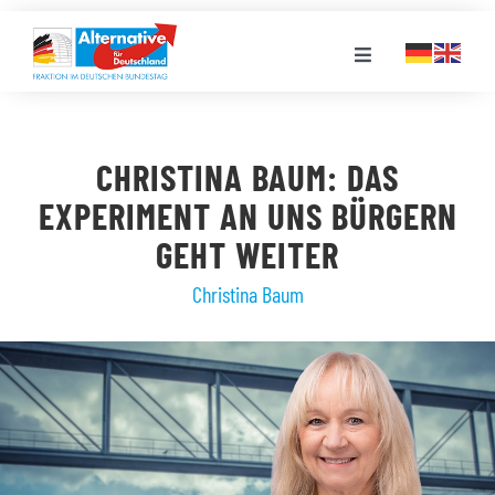
Zum
Inhalt
Toggle
springen
Navigation
FRAKTION
CHRISTINA BAUM: DAS
LANDESGRUPPEN
EXPERIMENT AN UNS BÜRGERN
GEHT WEITER
VERANSTALTUNGEN
Christina Baum
PRESSE
STELLENPORTAL
MEDIATHEK