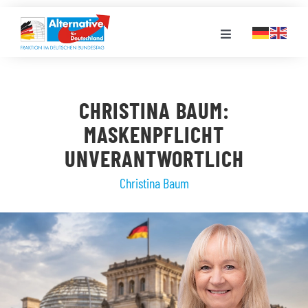
Zum
Inhalt
Toggle
springen
Navigation
FRAKTION
CHRISTINA BAUM:
LANDESGRUPPEN
MASKENPFLICHT
UNVERANTWORTLICH
VERANSTALTUNGEN
Christina Baum
PRESSE
STELLENPORTAL
MEDIATHEK