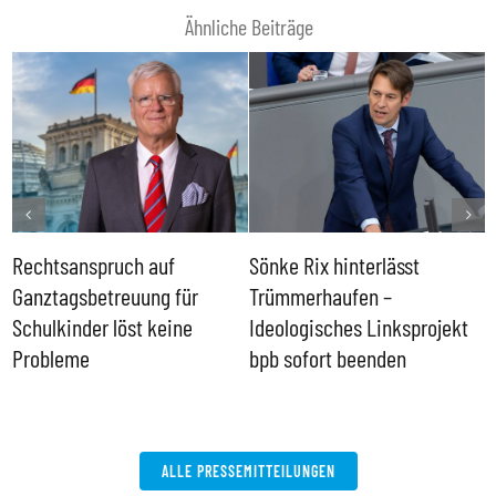
Ähnliche Beiträge
Rechtsanspruch auf
Sönke Rix hinterlässt
M
Ganztagsbetreuung für
Trümmerhaufen –
e
Schulkinder löst keine
Ideologisches Linksprojekt
Probleme
bpb sofort beenden
ALLE PRESSEMITTEILUNGEN