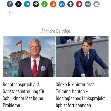
Ähnliche Beiträge
Rechtsanspruch auf
Sönke Rix hinterlässt
M
Ganztagsbetreuung für
Trümmerhaufen –
e
Schulkinder löst keine
Ideologisches Linksprojekt
Probleme
bpb sofort beenden