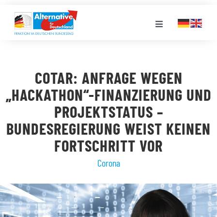
Zum
Inhalt
Toggle
springen
Navigation
FRAKTION
COTAR: ANFRAGE WEGEN
LANDESGRUPPEN
„HACKATHON“-FINANZIERUNG UND
PROJEKTSTATUS –
VERANSTALTUNGEN
BUNDESREGIERUNG WEIST KEINEN
FORTSCHRITT VOR
PRESSE
Corona
STELLENPORTAL
MEDIATHEK