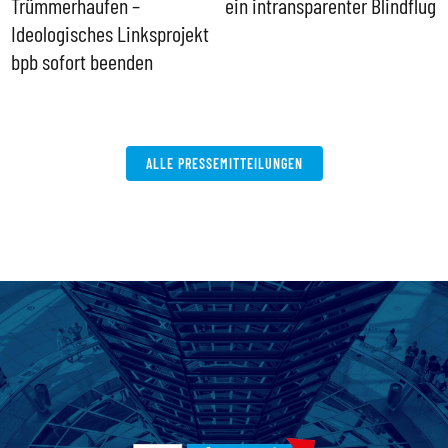
Trümmerhaufen –
ein intransparenter Blindflug
k
Ideologisches Linksprojekt
bpb sofort beenden
ALLE PRESSEMITTEILUNGEN