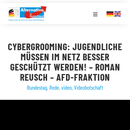
Zum
Inhalt
Toggle
springen
Navigation
FRAKTION
CYBERGROOMING: JUGENDLICHE
LANDESGRUPPEN
MÜSSEN IM NETZ BESSER
GESCHÜTZT WERDEN! – ROMAN
VERANSTALTUNGEN
REUSCH – AFD-FRAKTION
Bundestag
,
Rede
,
video
,
Videobotschaft
PRESSE
STELLENPORTAL
MEDIATHEK