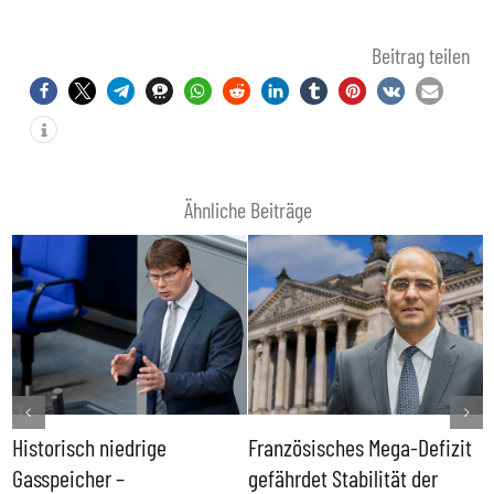
Beitrag teilen
Ähnliche Beiträge
Historisch niedrige
Französisches Mega-Defizit
R
Gasspeicher –
gefährdet Stabilität der
G