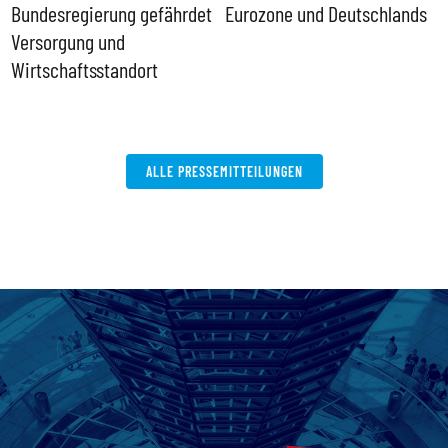
ll
Bundesregierung gefährdet
Eurozone und Deutschlands
S
Versorgung und
P
Wirtschaftsstandort
ALLE PRESSEMITTEILUNGEN