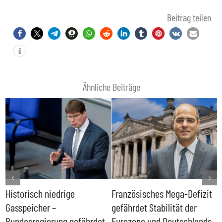
Beitrag teilen
Ähnliche Beiträge
Historisch niedrige
Französisches Mega-Defizit
R
Gasspeicher –
gefährdet Stabilität der
G
ll
Bundesregierung gefährdet
Eurozone und Deutschlands
S