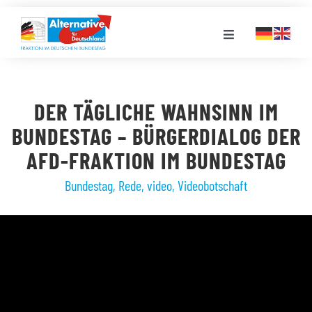
Zum
Inhalt
Toggle
springen
Navigation
FRAKTION
DER TÄGLICHE WAHNSINN IM
LANDESGRUPPEN
BUNDESTAG – BÜRGERDIALOG DER
AFD-FRAKTION IM BUNDESTAG
VERANSTALTUNGEN
Bundestag
,
Rede
,
video
,
Videobotschaft
PRESSE
STELLENPORTAL
MEDIATHEK