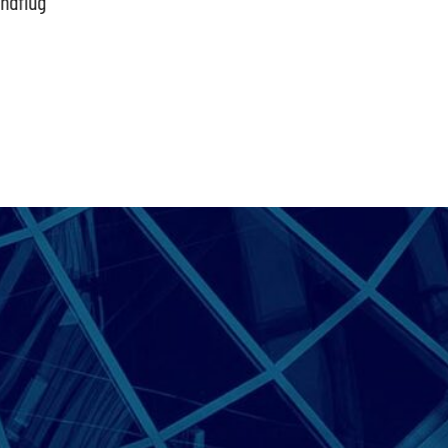
indflug
schütz