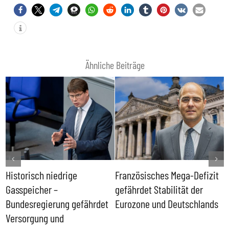
Ähnliche Beiträge
Historisch niedrige
Französisches Mega-Defizit
R
Gasspeicher –
gefährdet Stabilität der
G
ll
Bundesregierung gefährdet
Eurozone und Deutschlands
S
Versorgung und
P