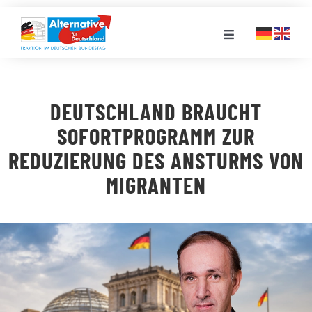
Zum
Inhalt
Toggle
springen
Navigation
FRAKTION
DEUTSCHLAND BRAUCHT
LANDESGRUPPEN
SOFORTPROGRAMM ZUR
REDUZIERUNG DES ANSTURMS VON
VERANSTALTUNGEN
MIGRANTEN
PRESSE
STELLENPORTAL
MEDIATHEK