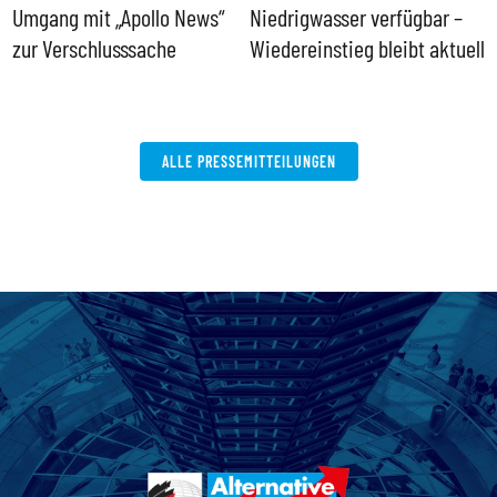
Umgang mit „Apollo News“
Niedrigwasser verfügbar –
G
zur Verschlusssache
Wiedereinstieg bleibt aktuell
B
V
W
ALLE PRESSEMITTEILUNGEN