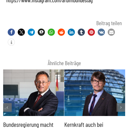
https://www.instagram.com/afdimbundestag
Beitrag teilen
Ähnliche Beiträge
Bundesregierung macht
Kernkraft auch bei
H