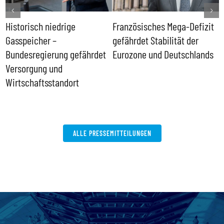
Historisch niedrige
Französisches Mega-Defizit
R
Gasspeicher –
gefährdet Stabilität der
G
ll
Bundesregierung gefährdet
Eurozone und Deutschlands
S
Versorgung und
P
Wirtschaftsstandort
ALLE PRESSEMITTEILUNGEN