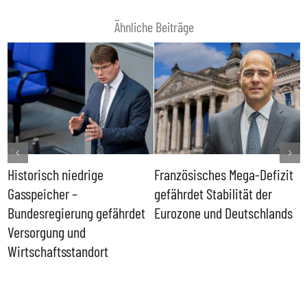
Ähnliche Beiträge
Historisch niedrige
Französisches Mega-Defizit
R
Gasspeicher –
gefährdet Stabilität der
G
ll
Bundesregierung gefährdet
Eurozone und Deutschlands
S
Versorgung und
P
Wirtschaftsstandort