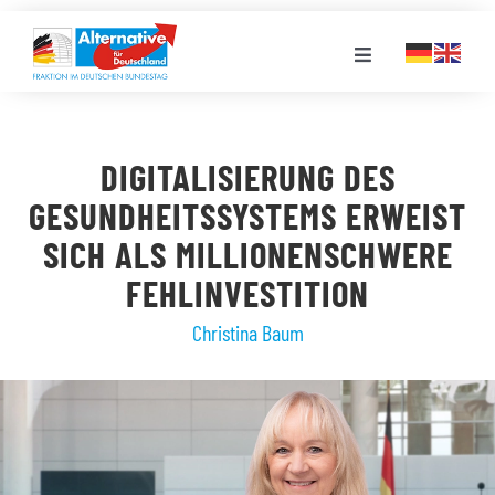
Zum
Inhalt
Toggle
springen
Navigation
FRAKTION
DIGITALISIERUNG DES
LANDESGRUPPEN
GESUNDHEITSSYSTEMS ERWEIST
SICH ALS MILLIONENSCHWERE
VERANSTALTUNGEN
FEHLINVESTITION
Christina Baum
PRESSE
STELLENPORTAL
MEDIATHEK