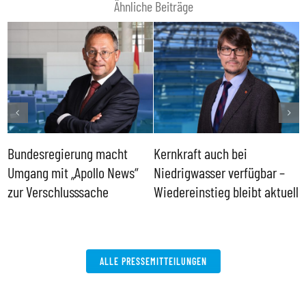
Ähnliche Beiträge
Bundesregierung macht
Kernkraft auch bei
H
Umgang mit „Apollo News“
Niedrigwasser verfügbar –
G
zur Verschlusssache
Wiedereinstieg bleibt aktuell
B
V
W
ALLE PRESSEMITTEILUNGEN