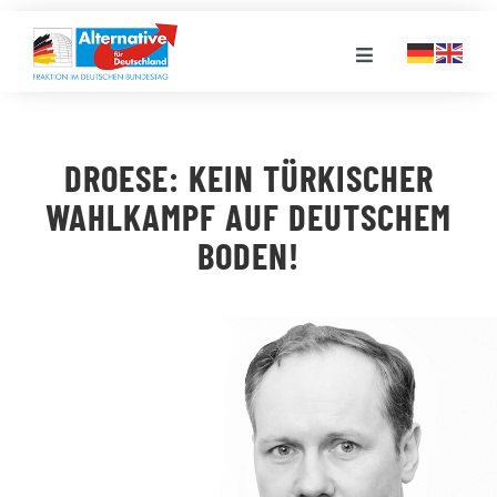
Zum
Inhalt
Toggle
springen
Navigation
FRAKTION
DROESE: KEIN TÜRKISCHER
LANDESGRUPPEN
WAHLKAMPF AUF DEUTSCHEM
BODEN!
VERANSTALTUNGEN
PRESSE
STELLENPORTAL
MEDIATHEK