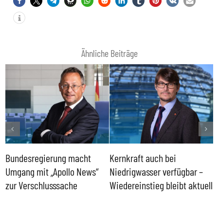
Ähnliche Beiträge
Bundesregierung macht
Kernkraft auch bei
H
Umgang mit „Apollo News“
Niedrigwasser verfügbar –
G
zur Verschlusssache
Wiedereinstieg bleibt aktuell
B
V
W