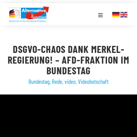
Zum
Inhalt
Toggle
springen
Navigation
FRAKTION
DSGVO-CHAOS DANK MERKEL-
LANDESGRUPPEN
REGIERUNG! – AFD-FRAKTION IM
BUNDESTAG
VERANSTALTUNGEN
Bundestag
,
Rede
,
video
,
Videobotschaft
PRESSE
STELLENPORTAL
MEDIATHEK