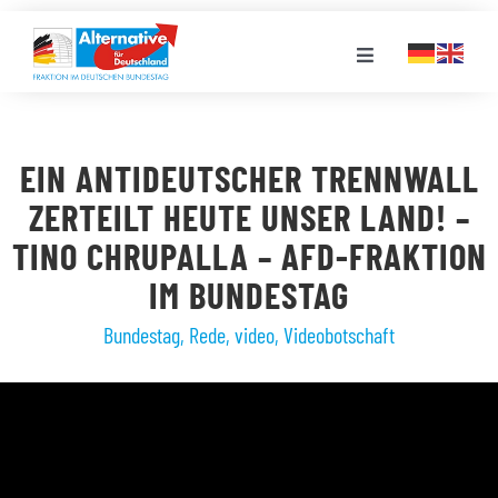
Zum
Inhalt
Toggle
springen
Navigation
FRAKTION
EIN ANTIDEUTSCHER TRENNWALL
LANDESGRUPPEN
ZERTEILT HEUTE UNSER LAND! –
TINO CHRUPALLA – AFD-FRAKTION
VERANSTALTUNGEN
IM BUNDESTAG
Bundestag
,
Rede
,
video
,
Videobotschaft
PRESSE
STELLENPORTAL
MEDIATHEK