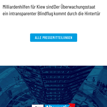
Milliardenhilfen für Kiew sind
Der Überwachungsstaat
L
ein intransparenter Blindflug
kommt durch die Hintertür
A
s
ALLE PRESSEMITTEILUNGEN