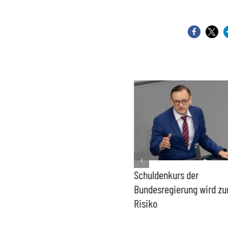
PFAS-freie Windräder lösen
Schuldenkurs der
die Probleme der Windkraft
Bundesregierung wird z
nicht
Risiko