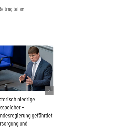
Beitrag teilen
storisch niedrige
Französisches Mega-Defizit
Rechts
sspeicher –
gefährdet Stabilität der
Ganztag
ndesregierung gefährdet
Eurozone und Deutschlands
Schulki
rsorgung und
Proble