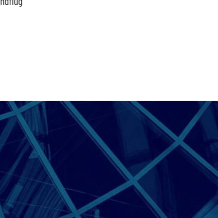
indflug
schütz