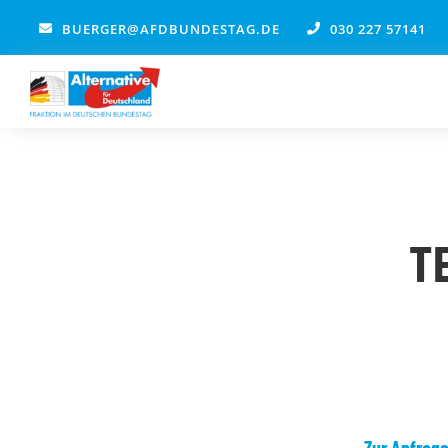
Zum
BUERGER@AFDBUNDESTAG.DE
030 227 57141
Inhalt
springen
T