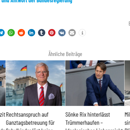
e und Antwort der Bundesregierung
Ähnliche Beiträge
zit
Rechtsanspruch auf
Sönke Rix hinterlässt
Mi
Ganztagsbetreuung für
Trümmerhaufen –
si