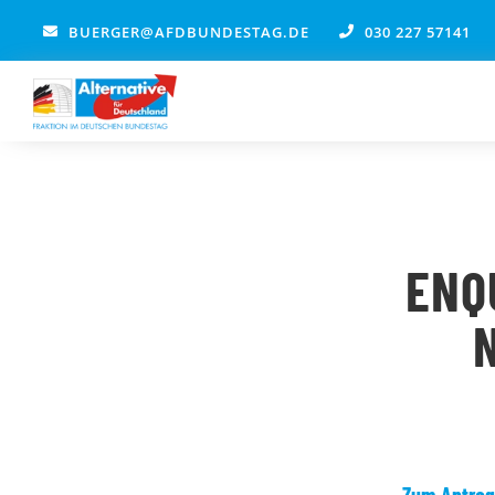
Zum
BUERGER@AFDBUNDESTAG.DE
030 227 57141
Inhalt
springen
ENQ