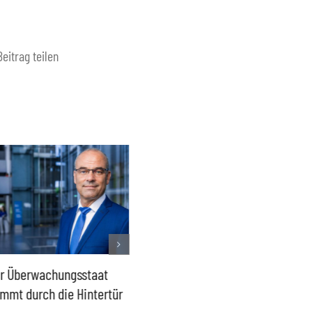
Beitrag teilen
r Überwachungsstaat
Lage in Ceuta – Europas
2015 da
mmt durch die Hintertür
Außengrenzen wirksam
wieder