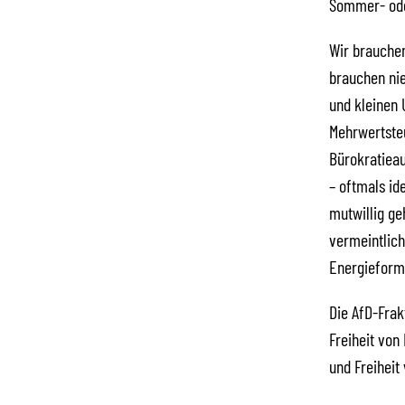
Sommer- ode
Wir brauchen
brauchen nie
und kleinen 
Mehrwertsteu
Bürokratiea
– oftmals id
mutwillig ge
vermeintlic
Energieform
Die AfD-Frak
Freiheit von
und Freiheit