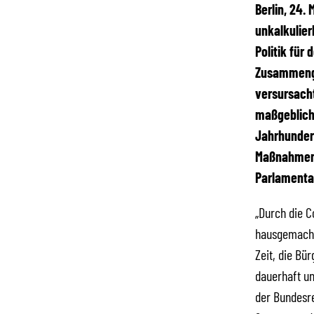
Berlin, 24.
unkalkulier
Politik für
Zusammengeb
versursacht
maßgeblich 
Jahrhundert
Maßnahmen,
Parlamenta
„Durch die C
hausgemachte
Zeit, die Bü
dauerhaft un
der Bundesre