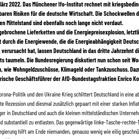
 März 2022. Das Münchener Ifo-Institut rechnet mit kriegsbedi
baren Risiken für die deutsche Wirtschaft. Die Schockwellen 
 den Mittelstand sind ebenfalls noch lange nicht verdaut.
rochene Lieferketten und die Energiepreisexplosion, letztl
 durch die Energiewende, die die Energieabhängigkeit Deuts
verursacht hat, lassen Deutschland in das dritte Jahrzehnt d
s taumeln. Die Bundesregierung diskutiert nun schon seit W
 wie Wohngeldzuschüsse, Klimageld oder Tankzuschuss. Dazu 
rische Geschäftsführer der AfD-Bundestagsfraktion Enrico K
orona-Politik und den Ukraine Krieg schlittert Deutschland in eine a
 Rezession und diesmal zusätzlich gepaart mit einer starken Inflati
rger in Deutschland und auch die kleinen mittelständischen Unterne
d substantiell zu entlasten. Das gegenwärtige linke-Tasche-rechte-
gierung hilft am Ende niemanden, genauso wenig wie eilig geschnü