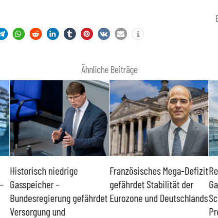
Ähnliche Beiträge
istorisch niedrige
Französisches Mega-Defizit
Rechts
asspeicher –
gefährdet Stabilität der
Ganzta
undesregierung gefährdet
Eurozone und Deutschlands
Schulk
ersorgung und
Probl