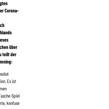
ngten
der Corona-
ich
chlands
ieses
ochen über
teilt der
omning:
bsolut
on. Es ist
hmen
Tasche-Spiel
rte, konfuse