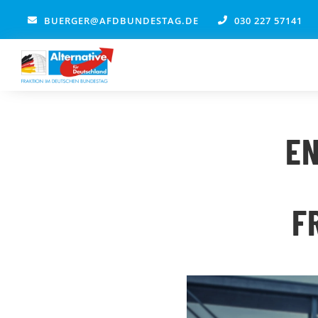
Zum
BUERGER@AFDBUNDESTAG.DE
030 227 57141
Inhalt
springen
EN
F