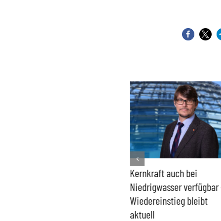
Bundesregierung macht
Kernkraft auch bei
H
Umgang mit „Apollo News“
Niedrigwasser verfügbar –
G
zur Verschlusssache
Wiedereinstieg bleibt
B
aktuell
V