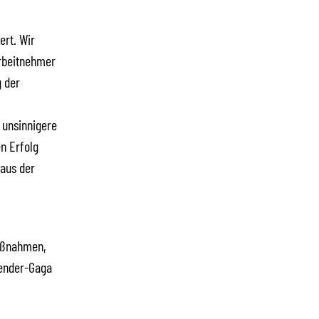
ert. Wir
Arbeitnehmer
g der
 unsinnigere
n Erfolg
 aus der
Maßnahmen,
Gender-Gaga