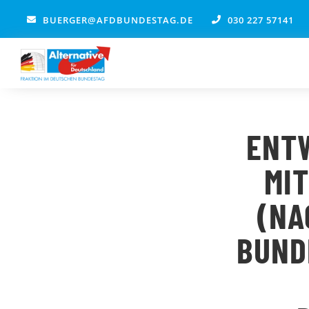
Zum
BUERGER@AFDBUNDESTAG.DE
030 227 57141
Inhalt
springen
ENT
MI
(NA
BUND