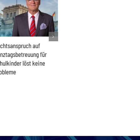
chtsanspruch auf
Sönke Rix hinterlässt
Milliar
nztagsbetreuung für
Trümmerhaufen –
sind ei
hulkinder löst keine
Ideologisches Linksprojekt
Blindfl
obleme
bpb sofort beenden