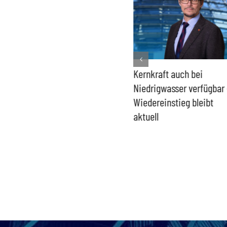
Bundesregierung macht
Kernkraft auch bei
Umgang mit „Apollo News“
Niedrigwasser verfügbar 
zur Verschlusssache
Wiedereinstieg bleibt
aktuell