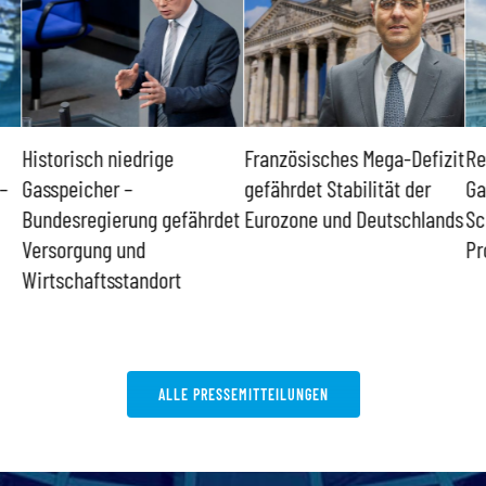
Historisch niedrige
Französisches Mega-Defizit
Re
–
Gasspeicher –
gefährdet Stabilität der
Ga
Bundesregierung gefährdet
Eurozone und Deutschlands
Sc
Versorgung und
Pr
Wirtschaftsstandort
ALLE PRESSEMITTEILUNGEN