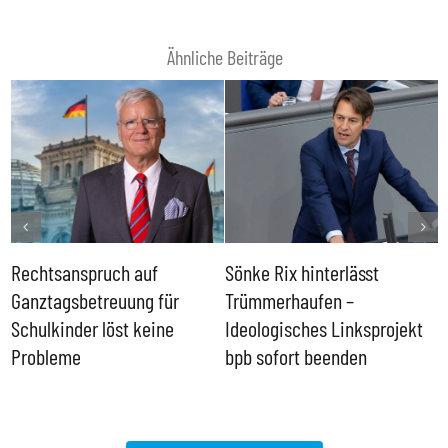
Ähnliche Beiträge
Rechtsanspruch auf
Sönke Rix hinterlässt
M
Ganztagsbetreuung für
Trümmerhaufen –
e
Schulkinder löst keine
Ideologisches Linksprojekt
Probleme
bpb sofort beenden