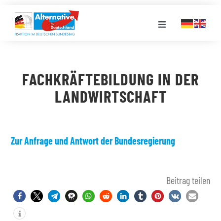
Zum
Inhalt
Toggle
springen
Navigation
FRAKTION
FACHKRÄFTEBILDUNG IN DER
LANDESGRUPPEN
LANDWIRTSCHAFT
VERANSTALTUNGEN
Zur Anfrage und Antwort der Bundesregierung
PRESSE
Beitrag teilen
STELLENPORTAL
MEDIATHEK