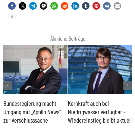
Ähnliche Beiträge
Bundesregierung macht
Kernkraft auch bei
H
Umgang mit „Apollo News“
Niedrigwasser verfügbar –
G
zur Verschlusssache
Wiedereinstieg bleibt aktuell
B
V