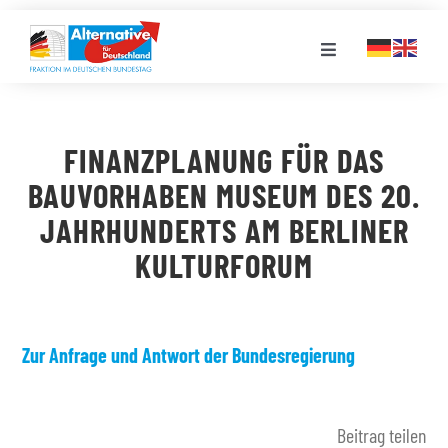
Zum
Inhalt
Toggle
springen
Navigation
FRAKTION
FINANZPLANUNG FÜR DAS
LANDESGRUPPEN
BAUVORHABEN MUSEUM DES 20.
JAHRHUNDERTS AM BERLINER
VERANSTALTUNGEN
KULTURFORUM
PRESSE
Zur Anfrage und Antwort der Bundesregierung
STELLENPORTAL
Beitrag teilen
MEDIATHEK