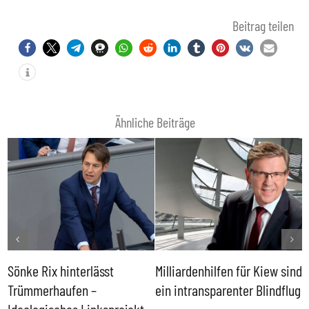
Beitrag teilen
Ähnliche Beiträge
Sönke Rix hinterlässt
Milliardenhilfen für Kiew sind
D
Trümmerhaufen –
ein intransparenter Blindflug
k