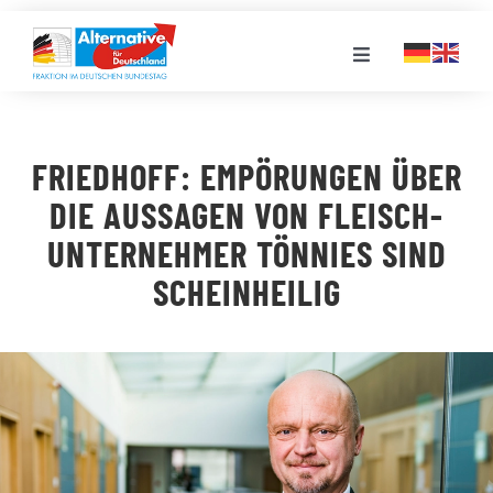
Zum
Inhalt
Toggle
springen
Navigation
FRAKTION
FRIEDHOFF: EMPÖRUNGEN ÜBER
LANDESGRUPPEN
DIE AUSSAGEN VON FLEISCH-
UNTERNEHMER TÖNNIES SIND
VERANSTALTUNGEN
SCHEINHEILIG
PRESSE
STELLENPORTAL
MEDIATHEK