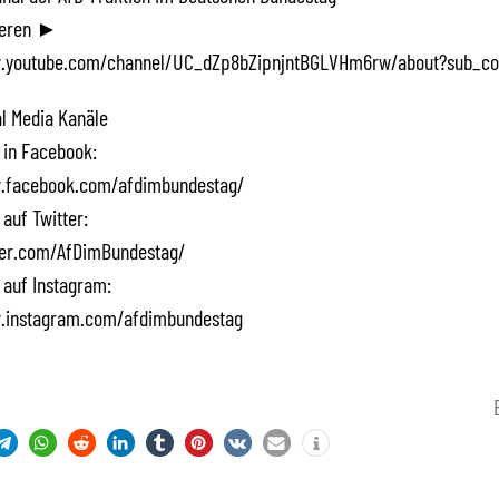
ieren ►
.youtube.com/channel/UC_dZp8bZipnjntBGLVHm6rw/about?sub_co
l Media Kanäle
 in Facebook:
.facebook.com/afdimbundestag/
 auf Twitter:
tter.com/AfDimBundestag/
 auf Instagram:
.instagram.com/afdimbundestag