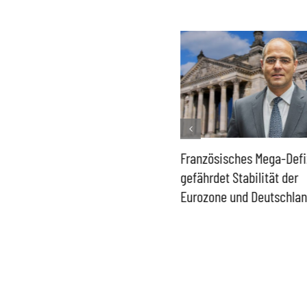
Historisch niedrige
Französisches Mega-Defi
Gasspeicher –
gefährdet Stabilität der
Bundesregierung gefährdet
Eurozone und Deutschla
Versorgung und
Wirtschaftsstandort