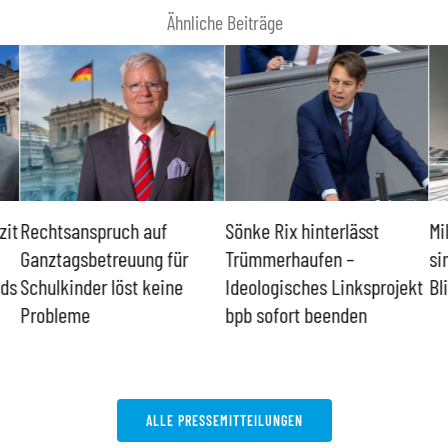
Ähnliche Beiträge
zit
Rechtsanspruch auf
Sönke Rix hinterlässt
Mi
Ganztagsbetreuung für
Trümmerhaufen –
si
nds
Schulkinder löst keine
Ideologisches Linksprojekt
Bl
Probleme
bpb sofort beenden
ALLE PRESSEMITTEILUNGEN