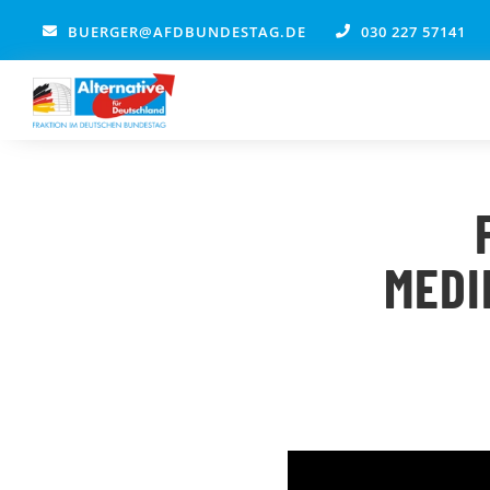
Zum
BUERGER@AFDBUNDESTAG.DE
030 227 57141
Inhalt
springen
MEDI