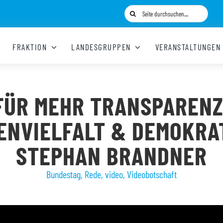
Suche
nach:
FRAKTION
LANDESGRUPPEN
VERANSTALTUNGEN
FÜR MEHR TRANSPARENZ
ENVIELFALT & DEMOKRAT
STEPHAN BRANDNER
Bundestag
,
Rede
,
video
,
Videobotschaft