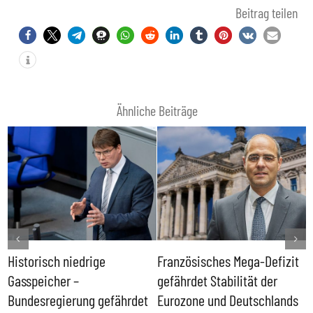
Beitrag teilen
Ähnliche Beiträge
Historisch niedrige
Französisches Mega-Defizit
R
Gasspeicher –
gefährdet Stabilität der
G
ll
Bundesregierung gefährdet
Eurozone und Deutschlands
S