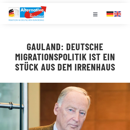
Zum
Inhalt
Toggle
springen
Navigation
FRAKTION
GAULAND: DEUTSCHE
LANDESGRUPPEN
MIGRATIONSPOLITIK IST EIN
STÜCK AUS DEM IRRENHAUS
VERANSTALTUNGEN
PRESSE
STELLENPORTAL
MEDIATHEK