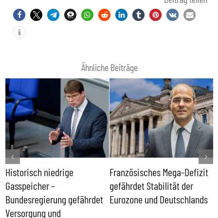
Ähnliche Beiträge
Historisch niedrige
Französisches Mega-Defizit
R
Gasspeicher –
gefährdet Stabilität der
G
ll
Bundesregierung gefährdet
Eurozone und Deutschlands
S
Versorgung und
P