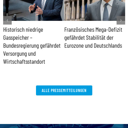
Historisch niedrige
Französisches Mega-Defizit
R
Gasspeicher –
gefährdet Stabilität der
G
ll
Bundesregierung gefährdet
Eurozone und Deutschlands
S
Versorgung und
P
Wirtschaftsstandort
ALLE PRESSEMITTEILUNGEN