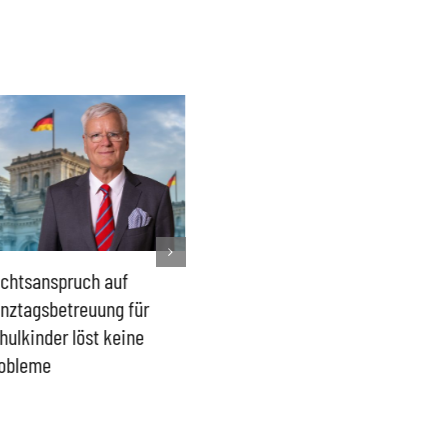
chtsanspruch auf
Sönke Rix hinterlässt
Milliar
nztagsbetreuung für
Trümmerhaufen –
sind ei
hulkinder löst keine
Ideologisches Linksprojekt
Blindfl
obleme
bpb sofort beenden