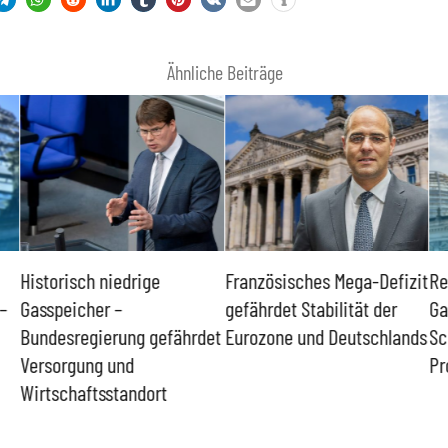
Ähnliche Beiträge
Historisch niedrige
Französisches Mega-Defizit
Re
–
Gasspeicher –
gefährdet Stabilität der
Ga
Bundesregierung gefährdet
Eurozone und Deutschlands
Sc
Versorgung und
Pr
Wirtschaftsstandort