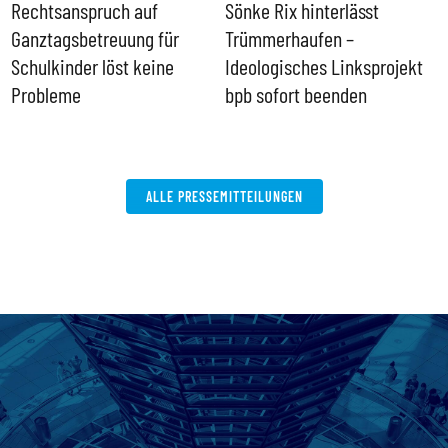
Rechtsanspruch auf
Sönke Rix hinterlässt
M
Ganztagsbetreuung für
Trümmerhaufen –
e
Schulkinder löst keine
Ideologisches Linksprojekt
Probleme
bpb sofort beenden
ALLE PRESSEMITTEILUNGEN