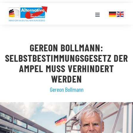
Zum
Inhalt
Toggle
springen
Navigation
FRAKTION
GEREON BOLLMANN:
LANDESGRUPPEN
SELBSTBESTIMMUNGSGESETZ DER
AMPEL MUSS VERHINDERT
VERANSTALTUNGEN
WERDEN
Gereon Bollmann
PRESSE
STELLENPORTAL
MEDIATHEK