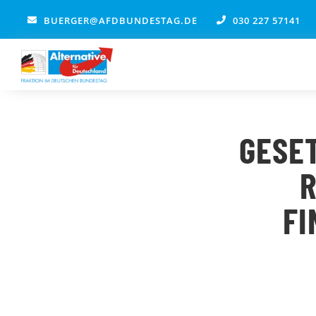
Zum
BUERGER@AFDBUNDESTAG.DE
030 227 57141
Inhalt
springen
GESE
R
FI