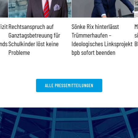
zit
Rechtsanspruch auf
Sönke Rix hinterlässt
Mi
Ganztagsbetreuung für
Trümmerhaufen –
si
nds
Schulkinder löst keine
Ideologisches Linksprojekt
Bl
Probleme
bpb sofort beenden
ALLE PRESSEMITTEILUNGEN