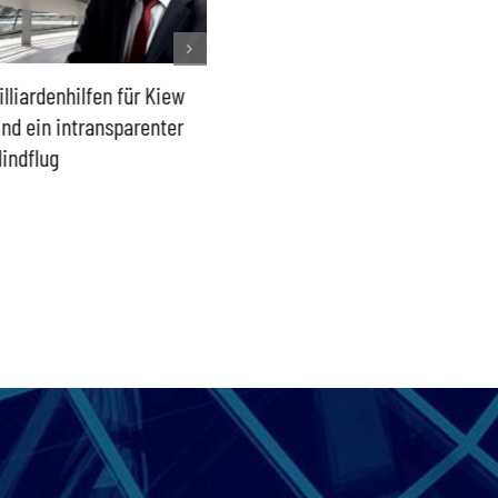
lliardenhilfen für Kiew
Der Überwachungsstaat
Lage in
nd ein intransparenter
kommt durch die Hintertür
Außeng
indflug
schütz