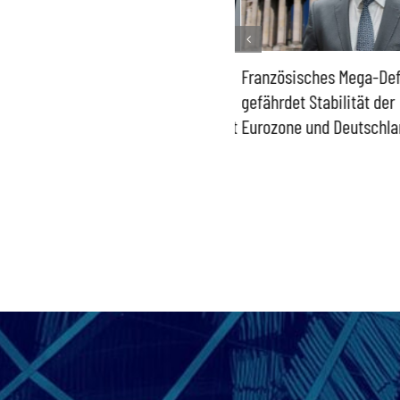
Historisch niedrige
Französisches Mega-Defi
Gasspeicher –
gefährdet Stabilität der
Bundesregierung gefährdet
Eurozone und Deutschla
Versorgung und
Wirtschaftsstandort