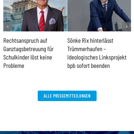
Rechtsanspruch auf
Sönke Rix hinterlässt
M
Ganztagsbetreuung für
Trümmerhaufen –
e
Schulkinder löst keine
Ideologisches Linksprojekt
Probleme
bpb sofort beenden
ALLE PRESSEMITTEILUNGEN