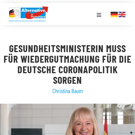
Zum
Inhalt
Toggle
springen
Navigation
FRAKTION
GESUNDHEITSMINISTERIN MUSS
LANDESGRUPPEN
FÜR WIEDERGUTMACHUNG FÜR DIE
DEUTSCHE CORONAPOLITIK
VERANSTALTUNGEN
SORGEN
Christina Baum
PRESSE
STELLENPORTAL
MEDIATHEK