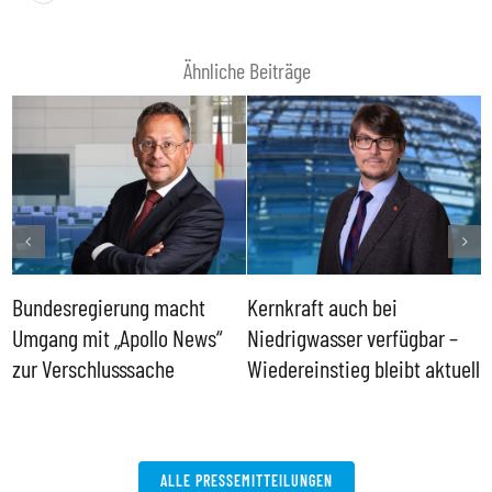
Ähnliche Beiträge
Bundesregierung macht
Kernkraft auch bei
H
Umgang mit „Apollo News“
Niedrigwasser verfügbar –
G
zur Verschlusssache
Wiedereinstieg bleibt aktuell
B
V
W
ALLE PRESSEMITTEILUNGEN