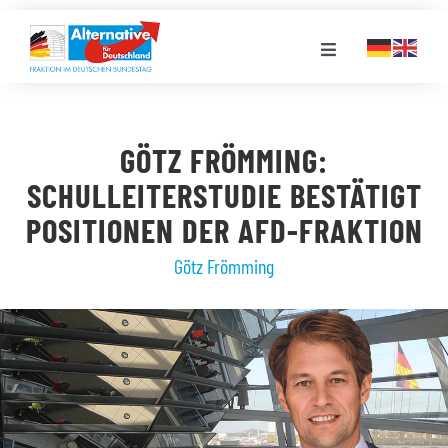
Zum
Inhalt
Toggle
springen
Navigation
FRAKTION
GÖTZ FRÖMMING:
LANDESGRUPPEN
SCHULLEITERSTUDIE BESTÄTIGT
POSITIONEN DER AFD-FRAKTION
VERANSTALTUNGEN
Götz Frömming
PRESSE
STELLENPORTAL
MEDIATHEK