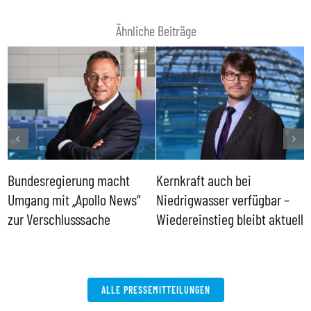
Ähnliche Beiträge
Bundesregierung macht
Kernkraft auch bei
H
Umgang mit „Apollo News“
Niedrigwasser verfügbar –
G
zur Verschlusssache
Wiedereinstieg bleibt aktuell
B
V
W
ALLE PRESSEMITTEILUNGEN