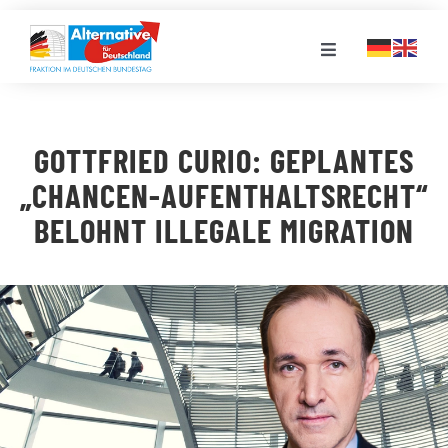
Zum
Inhalt
Toggle
springen
Navigation
FRAKTION
GOTTFRIED CURIO: GEPLANTES
LANDESGRUPPEN
„CHANCEN-AUFENTHALTSRECHT“
BELOHNT ILLEGALE MIGRATION
VERANSTALTUNGEN
PRESSE
STELLENPORTAL
MEDIATHEK