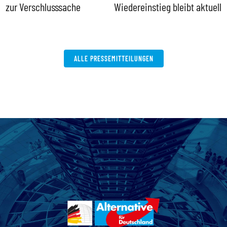
zur Verschlusssache
Wiedereinstieg bleibt aktuell
B
V
W
ALLE PRESSEMITTEILUNGEN