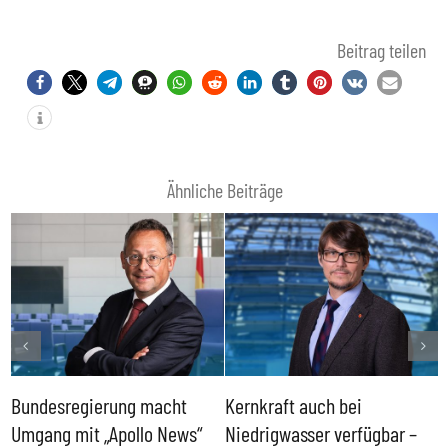
Beitrag teilen
Ähnliche Beiträge
Bundesregierung macht
Kernkraft auch bei
H
Umgang mit „Apollo News“
Niedrigwasser verfügbar –
G