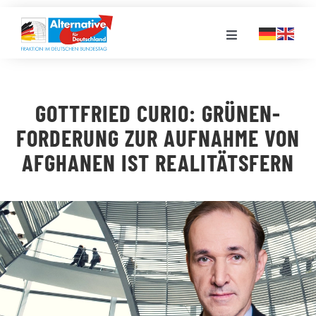
Zum
Inhalt
Toggle
springen
Navigation
FRAKTION
GOTTFRIED CURIO: GRÜNEN-
LANDESGRUPPEN
FORDERUNG ZUR AUFNAHME VON
AFGHANEN IST REALITÄTSFERN
VERANSTALTUNGEN
PRESSE
STELLENPORTAL
MEDIATHEK