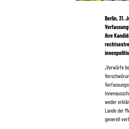
Berlin, 31.
Verfassungs
ihre Kandid
rechtsextr
innenpoliti
„Vorwürfe b
Verschwörung
Verfassungss
Innenaussch
weder erklär
Lande der Me
generell ve