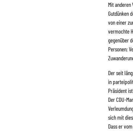
Mit anderen 
Gutdünken d
von einer zu
vermochte H
gegenüber de
Personen; Ve
Zuwanderung
Der seit län
in parteipol
Präsident is
Der CDU-Man
Verleumdung
sich mit die
Dass er vom 