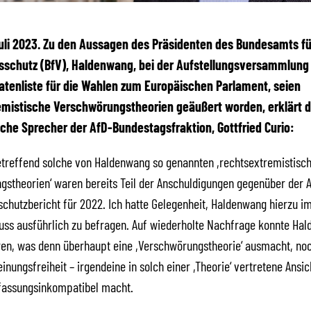
 Juli 2023. Zu den Aussagen des Präsidenten des Bundesamts fü
schutz (BfV), Haldenwang, bei der Aufstellungsversammlung 
atenliste für die Wahlen zum Europäischen Parlament, seien
emistische Verschwörungstheorien geäußert worden, erklärt d
sche Sprecher der AfD-Bundestagsfraktion, Gottfried Curio:
etreffend solche von Haldenwang so genannten ,rechtsextremistisc
stheorien‘ waren bereits Teil der Anschuldigungen gegenüber der 
chutzbericht für 2022. Ich hatte Gelegenheit, Haldenwang hierzu i
uss ausführlich zu befragen. Auf wiederholte Nachfrage konnte Ha
en, was denn überhaupt eine ,Verschwörungstheorie‘ ausmacht, noc
inungsfreiheit – irgendeine in solch einer ,Theorie‘ vertretene Ansi
rfassungsinkompatibel macht.