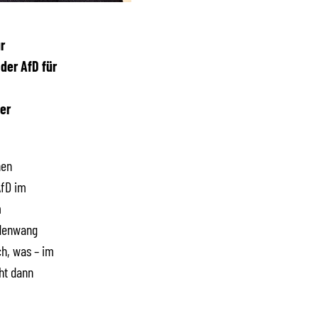
r
der AfD für
er
hen
AfD im
m
ldenwang
h, was – im
cht dann