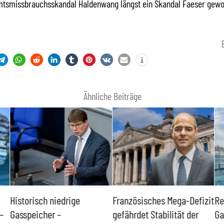
mtsmissbrauchsskandal Haldenwang längst ein Skandal Faeser gewor
Ähnliche Beiträge
Historisch niedrige
Französisches Mega-Defizit
Re
–
Gasspeicher –
gefährdet Stabilität der
Ga