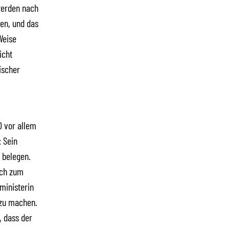
werden nach
en, und das
Weise
icht
ischer
D vor allem
 Sein
 belegen.
ich zum
ministerin
 zu machen.
, dass der