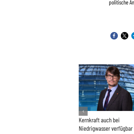
politische A
Bundesregierung macht
Kernkraft auch bei
Umgang mit „Apollo News“
Niedrigwasser verfügbar 