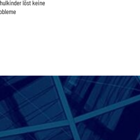
hulkinder löst keine
Ideologisches Linksprojekt
Blindfl
obleme
bpb sofort beenden