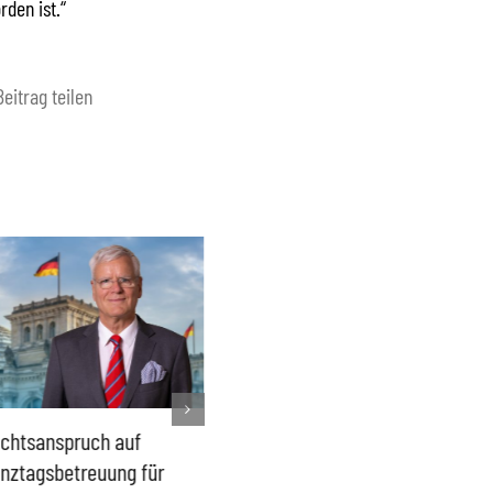
den ist.“
Beitrag teilen
chtsanspruch auf
Sönke Rix hinterlässt
Milliar
nztagsbetreuung für
Trümmerhaufen –
sind ei