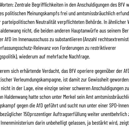
Worten: Zentrale Begrifflichkeiten in den Anschuldigungen des BfV 
es politischen Meinungskampfs frei und amtsmissbräuchlich erfund
r parteipolitischen Neutralität verpflichteten Behörde. In ähnlicher 
aldenwang nicht, die beiden anderen Hauptanwürfe aus seinem Ber
r AfD im Innenausschuss zu substantiieren (Anzahl rechtsextremist
rfassungsschutz-Relevanz von Forderungen zu restriktiverer
spolitik), wiederum auf mehrfache Nachfrage.
gerem sich erhärtende Verdacht, das BfV operiere gegenüber der Af
itischer Verleumdungskampagne, ist damit zur Gewissheit geworden:
t nicht in der Lage, eine einzige seiner schweren Anschuldigungen zu
n Haldenwang hatte schon unter Merkel sein Amt amtsmissbräuchl
skampf gegen die AfD geführt und sucht nun unter einer SPD-Innen
sbezüglicher 150prozentiger Auftragserfüllung weiter unentbehrlich
Innenministerium darin unbehelligt gelassen, ja bestärkt wird, zeigt