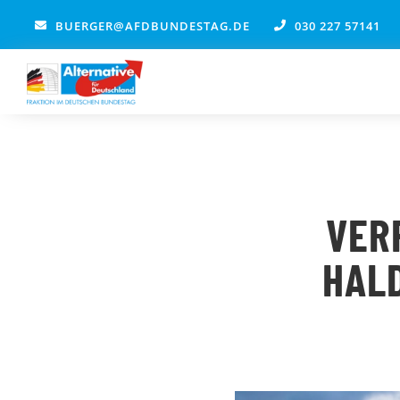
Zum
BUERGER@AFDBUNDESTAG.DE
030 227 57141
Inhalt
springen
VER
HAL