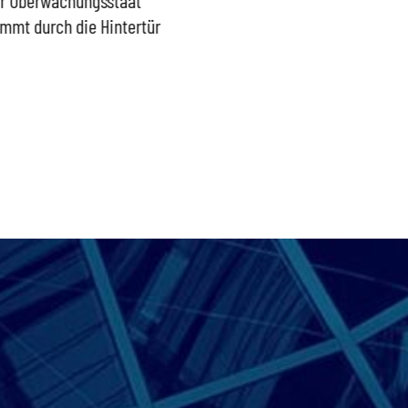
mmt durch die Hintertür
Außengrenzen wirksam
wieder
schützen