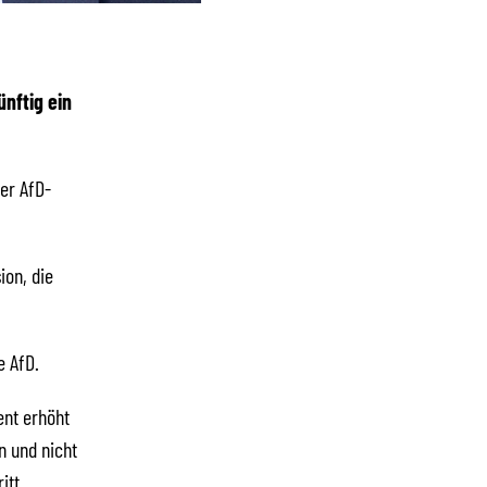
nftig ein
er AfD-
ion, die
e AfD.
ent erhöht
n und nicht
itt