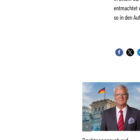
entmachtet u
so in den Au
Französisches Mega-Defizit
Rechtsanspruch auf