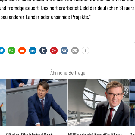
nd fremdgesteuert. Das hart erarbeitet Geld der deutschen Steuerza
fbau anderer Länder oder unsinnige Projekte.”
Ähnliche Beiträge
Sönke Rix hinterlässt
Milliardenhilfen für Kiew
De