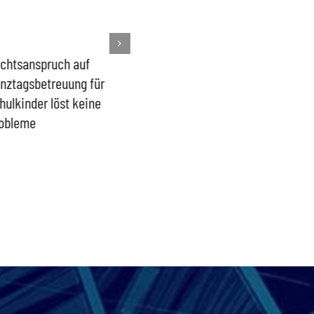
chtsanspruch auf
Sönke Rix hinterlässt
Milliar
nztagsbetreuung für
Trümmerhaufen –
sind ei
hulkinder löst keine
Ideologisches Linksprojekt
Blindfl
obleme
bpb sofort beenden