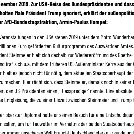
November 2019. Zur USA-Reise des Bundespräsidenten und dass
olten Male Präsident Trump ignoriert, erklärt der außenpoliti
er AfD-Bundestagsfraktion, Armin-Paulus Hampel:
eranstaltungen in den USA stehen 2019 unter dem Motto ‘Wunderbar 
Millionen Euro geförderten Kulturprogramm des Auswärtigen Amtes.
ent Steinmeier hielt sich deshalb zur Wiedereröffnung des Goethe-In
nd traf sich u.a. mit dem früheren US-Außenminister Kerry aus de
r hielt es jedoch nicht für nötig, dem aktuellen Staatsoberhaupt der
u machen. Hier rächt sich, dass Steinmeier, damals noch in seiner 
r, den US-Präsidenten einen ‚Hassprediger‘ nannte. Eine absolute
e Entgleisung, die zu einer Eiszeit zwischen Steinmeier und Trump 
er oberster Diplomat hätte er seinen Besuch für eine Entschuldigu
 sollen, um für Tauwetter im Verhältnis der beiden Staatsoberhäup
iner immer unsicheren Welt braucht Deutschland starke Freunde und