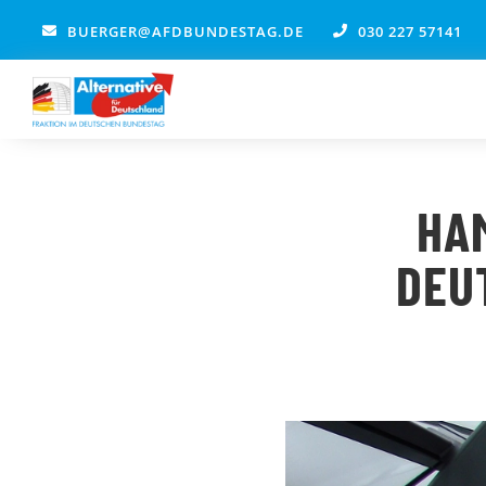
Zum
BUERGER@AFDBUNDESTAG.DE
030 227 57141
Inhalt
springen
HA
DEU