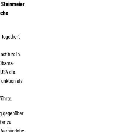
 Steinmeier
sche
together’,
stituts in
r Obama-
 USA die
Funktion als
führte.
ng gegenüber
ter zu
 Verbündete: