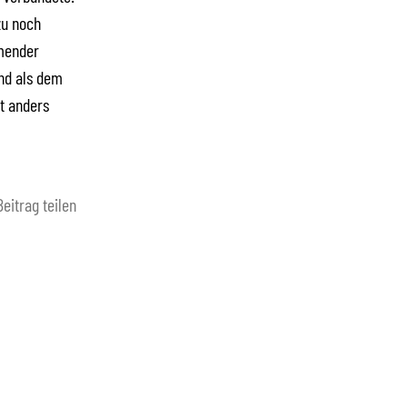
zu noch
hmender
nd als dem
t anders
Beitrag teilen