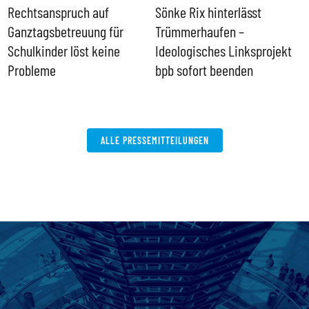
Rechtsanspruch auf
Sönke Rix hinterlässt
M
Ganztagsbetreuung für
Trümmerhaufen –
e
Schulkinder löst keine
Ideologisches Linksprojekt
Probleme
bpb sofort beenden
ALLE PRESSEMITTEILUNGEN