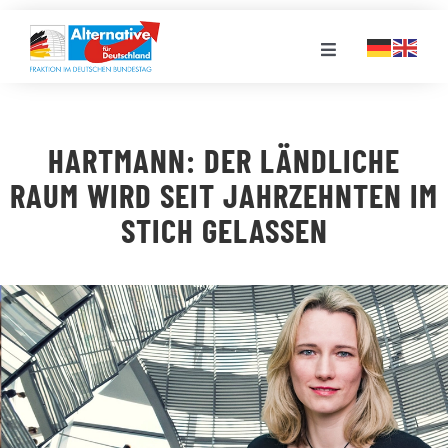
Zum
Inhalt
Toggle
springen
Navigation
FRAKTION
HARTMANN: DER LÄNDLICHE
LANDESGRUPPEN
RAUM WIRD SEIT JAHRZEHNTEN IM
STICH GELASSEN
VERANSTALTUNGEN
PRESSE
STELLENPORTAL
MEDIATHEK