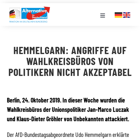
Zum
Inhalt
Toggle
springen
Navigation
FRAKTION
HEMMELGARN: ANGRIFFE AUF
LANDESGRUPPEN
WAHLKREISBÜROS VON
POLITIKERN NICHT AKZEPTABEL
VERANSTALTUNGEN
PRESSE
Berlin, 24. Oktober 2019. In dieser Woche wurden die
Wahlkreisbüros der Unionspolitiker Jan-Marco Luczak
und Klaus-Dieter Gröhler von Unbekannten attackiert.
STELLENPORTAL
Der AfD-Bundestagsabgeordnete Udo Hemmelgarn erklärte
MEDIATHEK