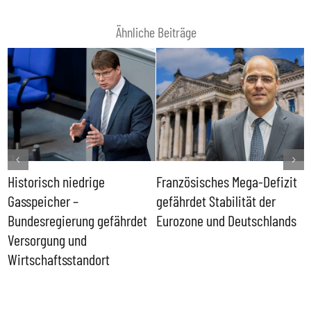
Ähnliche Beiträge
Historisch niedrige
Französisches Mega-Defizit
R
Gasspeicher –
gefährdet Stabilität der
G
ll
Bundesregierung gefährdet
Eurozone und Deutschlands
S
Versorgung und
P
Wirtschaftsstandort