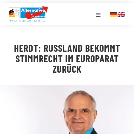
Zum
Inhalt
Toggle
springen
Navigation
FRAKTION
HERDT: RUSSLAND BEKOMMT
LANDESGRUPPEN
STIMMRECHT IM EUROPARAT
ZURÜCK
VERANSTALTUNGEN
PRESSE
STELLENPORTAL
MEDIATHEK