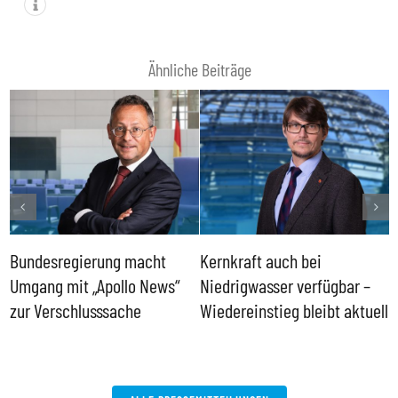
Ähnliche Beiträge
Bundesregierung macht
Kernkraft auch bei
H
Umgang mit „Apollo News“
Niedrigwasser verfügbar –
G
zur Verschlusssache
Wiedereinstieg bleibt aktuell
B
V
W