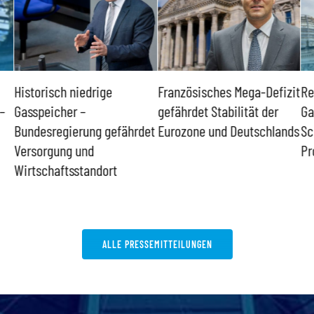
Historisch niedrige
Französisches Mega-Defizit
Re
–
Gasspeicher –
gefährdet Stabilität der
Ga
Bundesregierung gefährdet
Eurozone und Deutschlands
Sc
Versorgung und
Pr
Wirtschaftsstandort
ALLE PRESSEMITTEILUNGEN