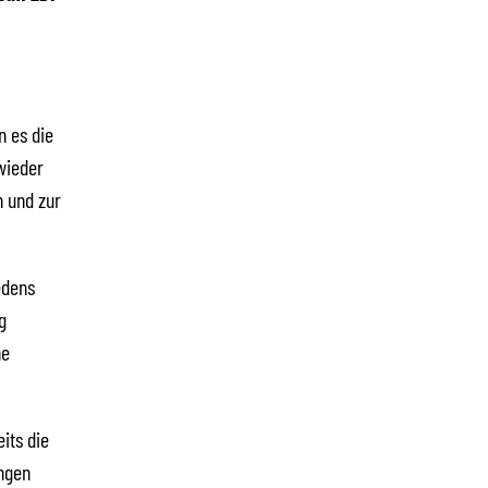
n es die
wieder
 und zur
edens
g
ne
its die
ungen