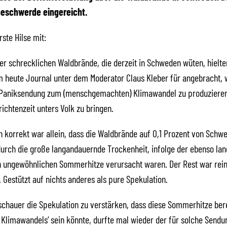
schwerde eingereicht.
rste Hilse mit:
der schrecklichen Waldbrände, die derzeit in Schweden wüten, hielte
 heute Journal unter dem Moderator Claus Kleber für angebracht, 
 Paniksendung zum (menschgemachten) Klimawandel zu produzieren
ichtenzeit unters Volk zu bringen.
h korrekt war allein, dass die Waldbrände auf 0,1 Prozent von Schw
urch die große langandauernde Trockenheit, infolge der ebenso lan
 ungewöhnlichen Sommerhitze verursacht waren. Der Rest war rei
Gestützt auf nichts anderes als pure Spekulation.
hauer die Spekulation zu verstärken, dass diese Sommerhitze bere
Klimawandels‘ sein könnte, durfte mal wieder der für solche Send