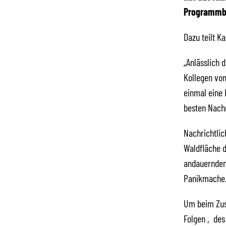
Programmbe
Dazu teilt Ka
„Anlässlich 
Kollegen vom
einmal eine
besten Nachr
Nachrichtlic
Waldfläche d
andauernden
Panikmache. 
Um beim Zusc
Folgen ‚des 