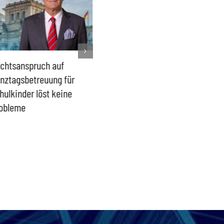
chtsanspruch auf
Sönke Rix hinterlässt
Milliar
nztagsbetreuung für
Trümmerhaufen –
sind ei
hulkinder löst keine
Ideologisches Linksprojekt
Blindfl
obleme
bpb sofort beenden