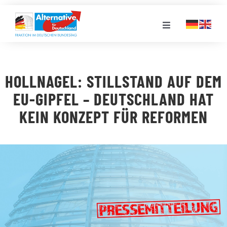
Zum
Inhalt
Toggle
springen
Navigation
FRAKTION
HOLLNAGEL: STILLSTAND AUF DEM
LANDESGRUPPEN
EU-GIPFEL – DEUTSCHLAND HAT
KEIN KONZEPT FÜR REFORMEN
VERANSTALTUNGEN
PRESSE
STELLENPORTAL
MEDIATHEK