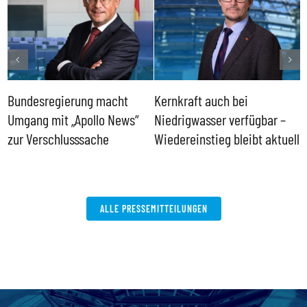
Bundesregierung macht
Kernkraft auch bei
H
Umgang mit „Apollo News“
Niedrigwasser verfügbar –
G
zur Verschlusssache
Wiedereinstieg bleibt aktuell
B
V
W
ALLE PRESSEMITTEILUNGEN