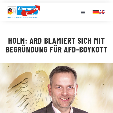
Zum
Inhalt
Toggle
springen
Navigation
FRAKTION
HOLM: ARD BLAMIERT SICH MIT
LANDESGRUPPEN
BEGRÜNDUNG FÜR AFD-BOYKOTT
VERANSTALTUNGEN
PRESSE
STELLENPORTAL
MEDIATHEK