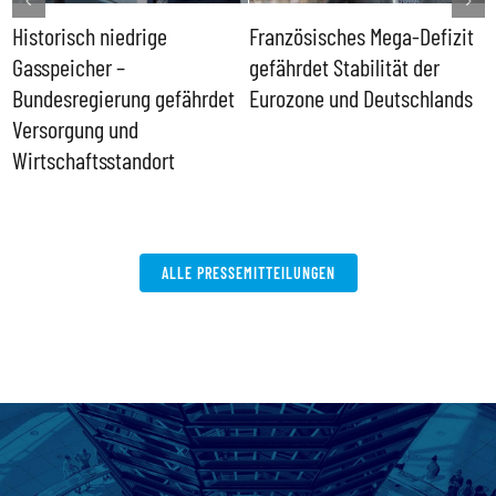
Historisch niedrige
Französisches Mega-Defizit
R
Gasspeicher –
gefährdet Stabilität der
G
ll
Bundesregierung gefährdet
Eurozone und Deutschlands
S
Versorgung und
P
Wirtschaftsstandort
ALLE PRESSEMITTEILUNGEN