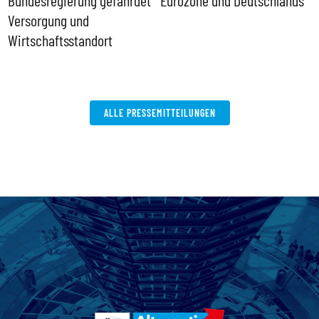
 Deutschlands
Schulkinder löst keine
Ideologisches Li
Probleme
bpb sofort been
ALLE PRESSEMITTEILUNGEN