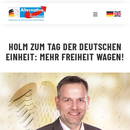
Zum
Inhalt
Toggle
springen
Navigation
FRAKTION
HOLM ZUM TAG DER DEUTSCHEN
LANDESGRUPPEN
EINHEIT: MEHR FREIHEIT WAGEN!
VERANSTALTUNGEN
PRESSE
STELLENPORTAL
MEDIATHEK