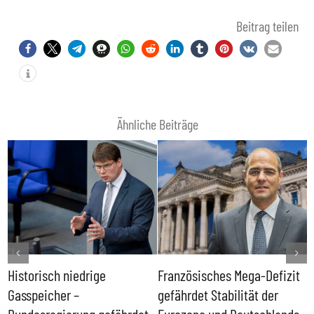
Beitrag teilen
Ähnliche Beiträge
 Mega-Defizit
Rechtsanspruch auf
Sönke Rix hinter
ilität der
Ganztagsbetreuung für
Trümmerhaufen 